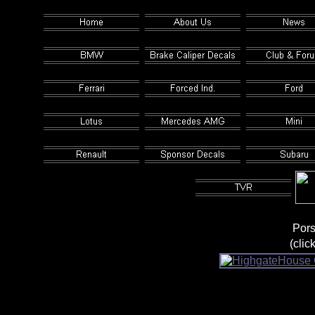
Por
(clic